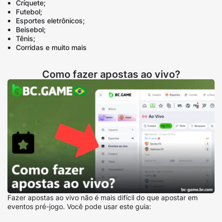
Críquete;
Futebol;
Esportes eletrônicos;
Beisebol;
Tênis;
Corridas e muito mais
Como fazer apostas ao vivo?
Fazer apostas ao vivo não é mais difícil do que apostar em
eventos pré-jogo. Você pode usar este guia: