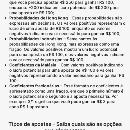
que você precisa apostar R$ 250 para ganhar R$ 100,
enquanto +200 indica um lucro potencial de R$ 200 para
uma aposta de R$ 100;
Probabilidades de Hong Kong
– Essas probabilidades são
expressas em decimais. Os valores positivos representam o
lucro de uma aposta de R$ 100, enquanto os valores
negativos indicam o valor necessário para ganhar R$ 100;
Probabilidades indonésias
– Semelhantes às
probabilidades de Hong Kong, mas expressas como uma
fração. Os valores positivos mostram um lucro potencial
para uma aposta de R$ 100, e os valores negativos indicam
o valor necessário para ganhar R$ 100.
Coeficientes da Malásia
– Com valores positivos indicando
o lucro potencial para uma aposta de R$ 100 e valores
negativos representando o valor necessário para ganhar R$
100;
Coeficientes fracionárias
– Esse formato de coeficientes é
apresentado como uma fração, em que o primeiro número é
o lucro potencial e o segundo é a aposta necessária. Por
exemplo, 3/1 significa que você pode ganhar R$ 3 para
cada R$ 1 apostado.
Tipos de apostas – Saiba quais são as opções