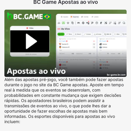
BC Game Apostas ao vivo
Além das apostas pré-jogo, você também pode fazer apostas
durante o jogo no site da BC Game apostas. Aposte em tempo
real à medida que os eventos se desenrolam, com
probabilidades em constante mudança que exigem decisões
rápidas. Os apostadores brasileiros podem assistir a
transmissões de eventos ao vivo, o que pode lhes dar a
oportunidade de fazer escolhas de apostas mais bem
informadas. Os esportes disponíveis para apostas ao vivo
incluem: