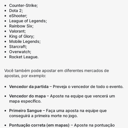
Counter-Strike;
Dota 2;
eShooter;
League of Legends;
Rainbow Six;
Valorant;
King of Glory;
Mobile Legends;
Starcraft;
Overwatch;
Rocket League.
Você também pode apostar em diferentes mercados de
apostas, por exemplo:
Vencedor da partida
– Preveja o vencedor de todo o evento.
Vencedor do mapa
– Aposte na equipe que vencerá um
mapa específico.
Primeiro Sangue
– Faça uma aposta na equipe que
conseguirá a primeira morte no jogo.
Pontuação correta (em mapas)
– Aposte na pontuação