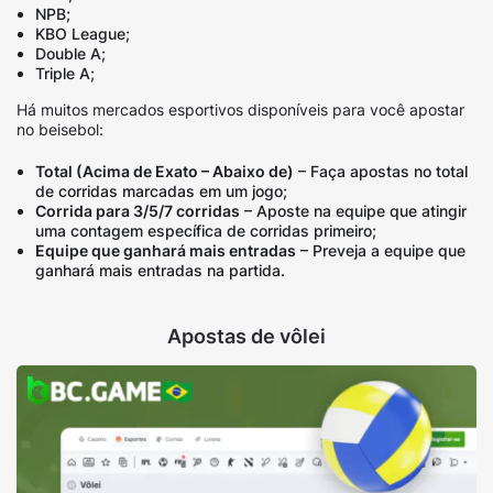
NPB;
KBO League;
Double A;
Triple A;
Há muitos mercados esportivos disponíveis para você apostar
no beisebol:
Total (Acima de Exato – Abaixo de)
– Faça apostas no total
de corridas marcadas em um jogo;
Corrida para 3/5/7 corridas
– Aposte na equipe que atingir
uma contagem específica de corridas primeiro;
Equipe que ganhará mais entradas
– Preveja a equipe que
ganhará mais entradas na partida.
Apostas de vôlei