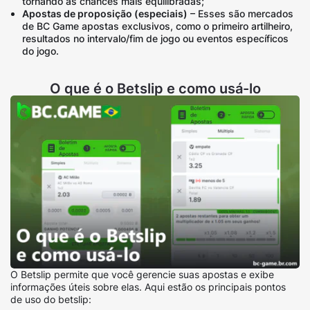
tornando as chances mais equilibradas;
Apostas de proposição (especiais)
– Esses são mercados
de BC Game apostas exclusivos, como o primeiro artilheiro,
resultados no intervalo/fim de jogo ou eventos específicos
do jogo.
O que é o Betslip e como usá-lo
O Betslip permite que você gerencie suas apostas e exibe
informações úteis sobre elas. Aqui estão os principais pontos
de uso do betslip: