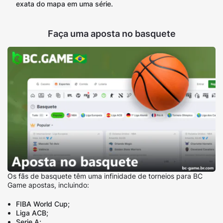
exata do mapa em uma série.
Faça uma aposta no basquete
Os fãs de basquete têm uma infinidade de torneios para BC
Game apostas, incluindo:
FIBA World Cup;
Liga ACB;
Serie A;