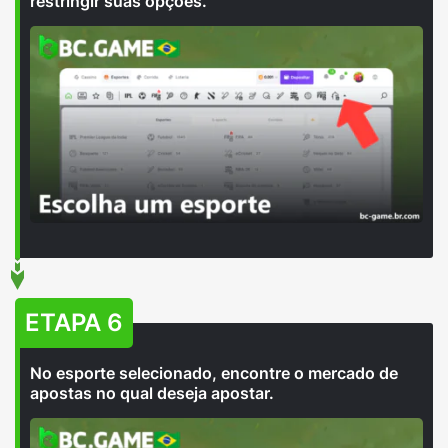
restringir suas opções.
ETAPA 6
No esporte selecionado, encontre o mercado de
apostas no qual deseja apostar.