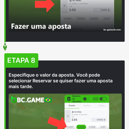
ETAPA 8
Especifique o valor da aposta. Você pode
selecionar Reservar se quiser fazer uma aposta
mais tarde.