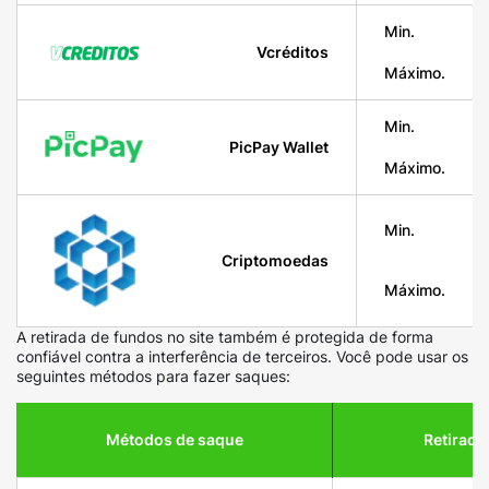
Min.
Vcréditos
Máximo.
Min.
PicPay Wallet
Máximo.
Min.
Criptomoedas
Máximo.
A retirada de fundos no site também é protegida de forma
confiável contra a interferência de terceiros. Você pode usar os
seguintes métodos para fazer saques:
Métodos de saque
Retirada