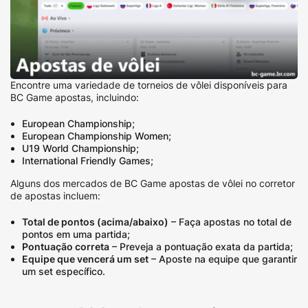
Encontre uma variedade de torneios de vôlei disponíveis para
BC Game apostas, incluindo:
European Championship;
European Championship Women;
U19 World Championship;
International Friendly Games;
Alguns dos mercados de BC Game apostas de vôlei no corretor
de apostas incluem:
Total de pontos (acima/abaixo)
– Faça apostas no total de
pontos em uma partida;
Pontuação correta
– Preveja a pontuação exata da partida;
Equipe que vencerá um set
– Aposte na equipe que garantir
um set específico.