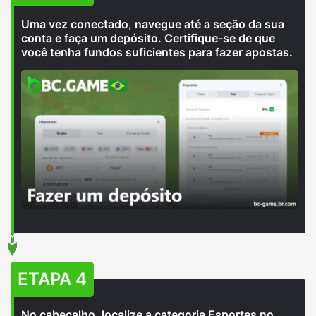
Uma vez conectado, navegue até a seção da sua
conta e faça um depósito. Certifique-se de que
você tenha fundos suficientes para fazer apostas.
ETAPA 4
No cabeçalho, localize a categoria Esportes no