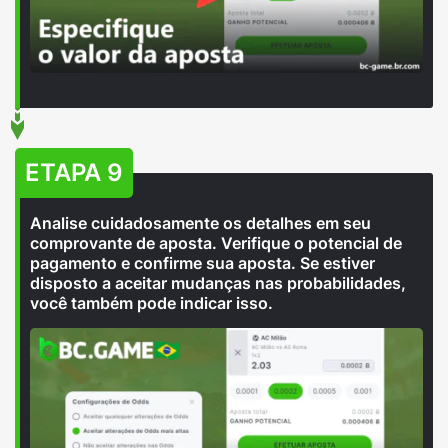
ETAPA 9
Analise cuidadosamente os detalhes em seu
comprovante de aposta. Verifique o potencial de
pagamento e confirme sua aposta. Se estiver
disposto a aceitar mudanças nas probabilidades,
você também pode indicar isso.