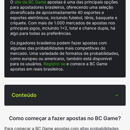
O
site da BC Game
apostas é uma das principais opções
para apostadores brasileiros, oferecendo uma seleção
diversificada de aproximadamente 40 esportes e
esportes eletrônicos, incluindo futebol, tênis, basquete e
críquete. Com mais de 1.000 mercados de apostas nos
principais jogos, incluindo 1×2, total e chance dupla, há
algo para todas as preferências.
Os jogadores brasileiros podem fazer apostas com
algumas das probabilidades mais competitivas do
mercado. Uma variedade de formatos de probabilidades,
como europeu ou americano, também está disponível
para os usuários.
Registre-se
e comece a BC Game
apostas em reais brasileiros.
Conteúdo
Como começar a fazer apostas no BC Game?
Para começar a BC Game apostas com altas probabilidades,